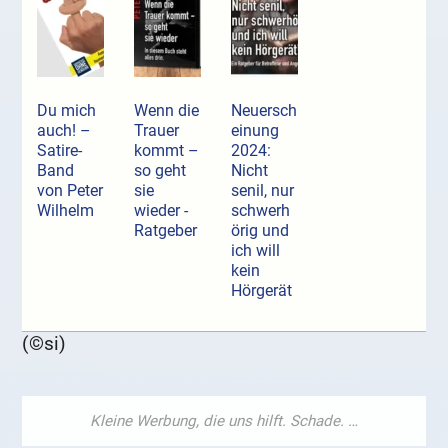
Du mich
Wenn die
Neuersch
auch! –
Trauer
einung
Satire-
kommt –
2024:
Band
so geht
Nicht
von Peter
sie
senil, nur
Wilhelm
wieder -
schwerh
Ratgeber
örig und
ich will
kein
Hörgerät
(©si)