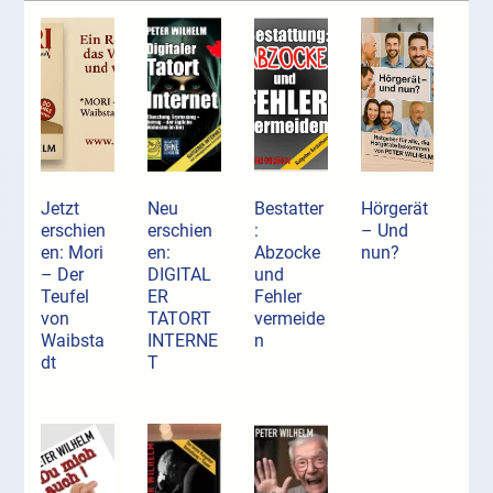
Jetzt
Neu
Bestatter
Hörgerät
erschien
erschien
:
– Und
en: Mori
en:
Abzocke
nun?
– Der
DIGITAL
und
Teufel
ER
Fehler
von
TATORT
vermeide
Waibsta
INTERNE
n
dt
T