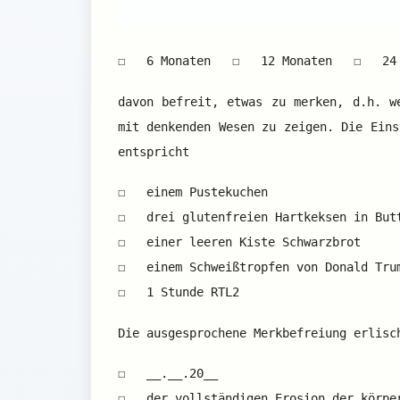
☐ 6 Monaten ☐ 12 Monaten ☐ 24 M
davon befreit, etwas zu merken, d.h. w
mit denkenden Wesen zu zeigen. Die Eins
entspricht
☐ einem Pustekuchen
☐ drei glutenfreien Hartkeksen in But
☐ einer leeren Kiste Schwarzbrot
☐ einem Schweißtropfen von Donald Tru
☐ 1 Stunde RTL2
Die ausgesprochene Merkbefreiung erlisc
☐ __.__.20__
☐ der vollständigen Erosion der körper