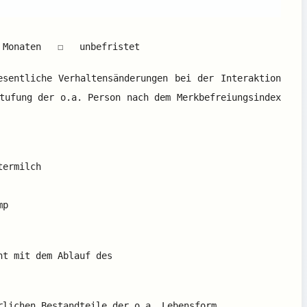
onaten ☐ unbefristet
esentliche Verhaltensänderungen bei der Interaktion
tufung der o.a. Person nach dem Merkbefreiungsindex
termilch
mp
ht mit dem Ablauf des
lichen Bestandteile der o.a. Lebensform