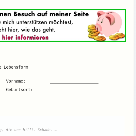
e Lebensform
Vorname: ____________________
_ Geburtsort: ____________________