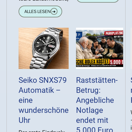
ALLES LESEN
➔
Seiko SNXS79
Raststätten-
Automatik –
Betrug:
eine
Angebliche
wunderschöne
Notlage
Uhr
endet mit
5.000 Euro