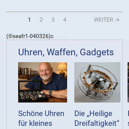
1
2
3
4
WEITER →
(©seafr1-040326)c
Uhren, Waffen, Gadgets
Schöne Uhren
Die „Heilige
für kleines
Dreifaltigkeit“