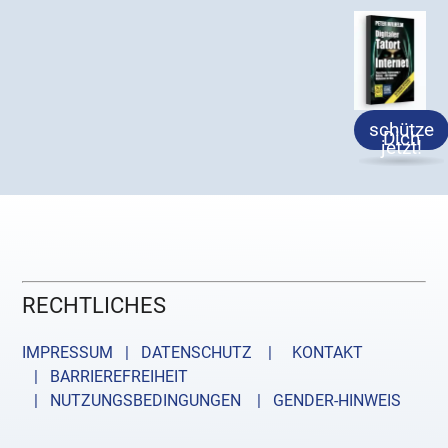
schütze
Dich
jetzt!
RECHTLICHES
IMPRESSUM | DATENSCHUTZ |
KONTAKT
| BARRIEREFREIHEIT
| NUTZUNGSBEDINGUNGEN
| GENDER-HINWEIS