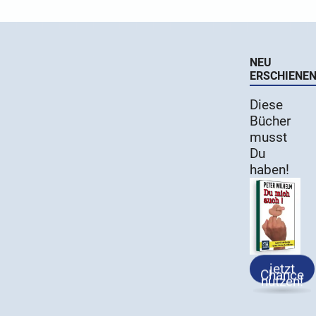
NEU
ERSCHIENE
Diese
Bücher
musst
Du
haben!
jetzt
Chance
nutzen!