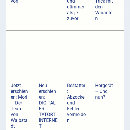
vor!
und
Trick mit
dümmer
den
als je
Variante
zuvor
n
Jetzt
Neu
Bestatter
Hörgerät
erschien
erschien
:
– Und
en: Mori
en:
Abzocke
nun?
– Der
DIGITAL
und
Teufel
ER
Fehler
von
TATORT
vermeide
Waibsta
INTERNE
n
dt
T