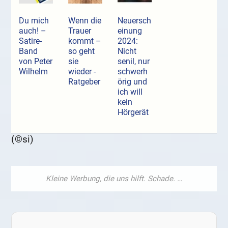
Du mich
Wenn die
Neuersch
auch! –
Trauer
einung
Satire-
kommt –
2024:
Band
so geht
Nicht
von Peter
sie
senil, nur
Wilhelm
wieder -
schwerh
Ratgeber
örig und
ich will
kein
Hörgerät
(©si)