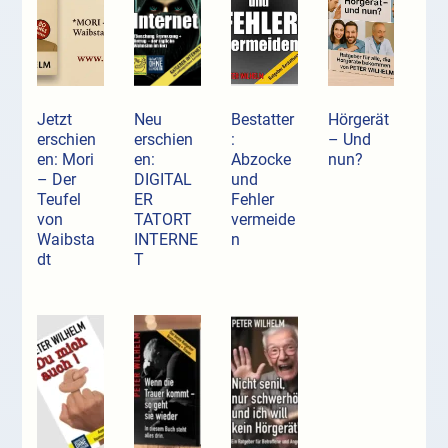
Jetzt
Neu
Bestatter
Hörgerät
erschien
erschien
:
– Und
en: Mori
en:
Abzocke
nun?
– Der
DIGITAL
und
Teufel
ER
Fehler
von
TATORT
vermeide
Waibsta
INTERNE
n
dt
T