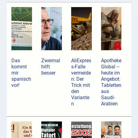
Das
Zweimal
AliExpres
Apotheke
kommt
hilft
s-Falle
Global –
mir
besser
vermeide
heute im
spanisch
n: Der
Angebot:
vor!
Trick mit
Tabletten
den
aus
Variante
Saudi-
n
Arabien