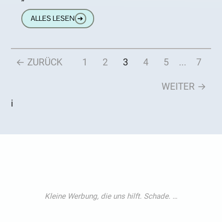
unscheinbare Schachtel mit der
ALLES LESEN
➔
← ZURÜCK
1
2
3
4
5
...
7
WEITER →
i