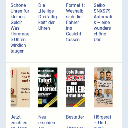
Schöne
Die
Formel 1:
Seiko
Uhren für
„Heilige
Weshalb
SNXS79
kleines
Dreifaltig
sich die
Automati
Geld?
keit“ der
Fahrer
k – eine
Was
Uhren
ins
wunders
Hommag
Gesicht
chöne
e-Uhren
fassen
Uhr
wirklich
taugen
Jetzt
Neu
Bestatter
Hörgerät
erschien
erschien
:
– Und