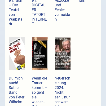
en: Mori
en:
Abzocke
nun?
– Der
DIGITAL
und
Teufel
ER
Fehler
von
TATORT
vermeide
Waibsta
INTERNE
n
dt
T
Du mich
Wenn die
Neuersch
auch! –
Trauer
einung
Satire-
kommt –
2024:
Band
so geht
Nicht
von Peter
sie
senil, nur
Wilhelm
wieder -
schwerh