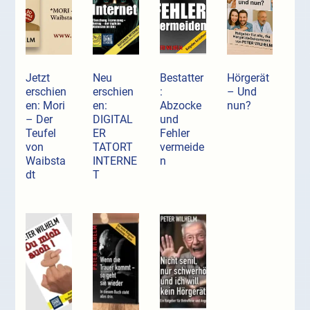
Jetzt
Neu
Bestatter
Hörgerät
erschien
erschien
:
– Und
en: Mori
en:
Abzocke
nun?
– Der
DIGITAL
und
Teufel
ER
Fehler
von
TATORT
vermeide
Waibsta
INTERNE
n
dt
T