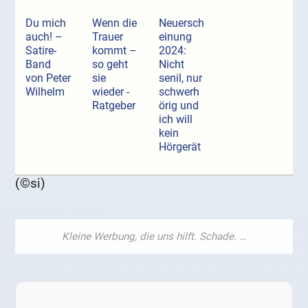
Du mich
Wenn die
Neuersch
auch! –
Trauer
einung
Satire-
kommt –
2024:
Band
so geht
Nicht
von Peter
sie
senil, nur
Wilhelm
wieder -
schwerh
Ratgeber
örig und
ich will
kein
Hörgerät
(©si)