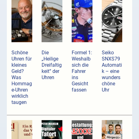
Schöne
Die
Formel 1:
Seiko
Uhren für
„Heilige
Weshalb
SNXS79
kleines
Dreifaltig
sich die
Automati
Geld?
keit“ der
Fahrer
k – eine
Was
Uhren
ins
wunders
Hommag
Gesicht
chöne
e-Uhren
fassen
Uhr
wirklich
taugen