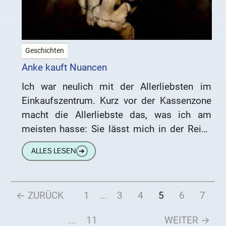
Geschichten
Anke kauft Nuancen
Ich war neulich mit der Allerliebsten im
Einkaufszentrum. Kurz vor der Kassenzone
macht die Allerliebste das, was ich am
meisten hasse: Sie lässt mich in der Reihe
der Wartenden zurück
ALLES LESEN
➔
← ZURÜCK
1
...
3
4
5
6
7
...
11
WEITER →