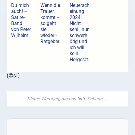
Du mich
Wenn die
Neuersch
auch! –
Trauer
einung
Satire-
kommt –
2024:
Band
so geht
Nicht
von Peter
sie
senil, nur
Wilhelm
wieder -
schwerh
Ratgeber
örig und
ich will
kein
Hörgerät
(©si)