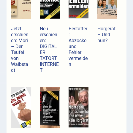
Jetzt
Neu
Bestatter
Hörgerät
erschien
erschien
:
– Und
en: Mori
en:
Abzocke
nun?
– Der
DIGITAL
und
Teufel
ER
Fehler
von
TATORT
vermeide
Waibsta
INTERNE
n
dt
T