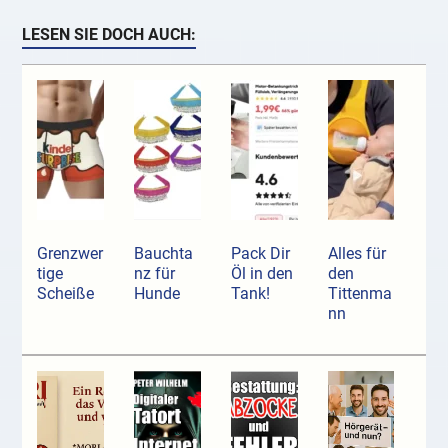
LESEN SIE DOCH AUCH:
Grenzwer
Bauchta
Pack Dir
Alles für
tige
nz für
Öl in den
den
Scheiße
Hunde
Tank!
Tittenma
nn