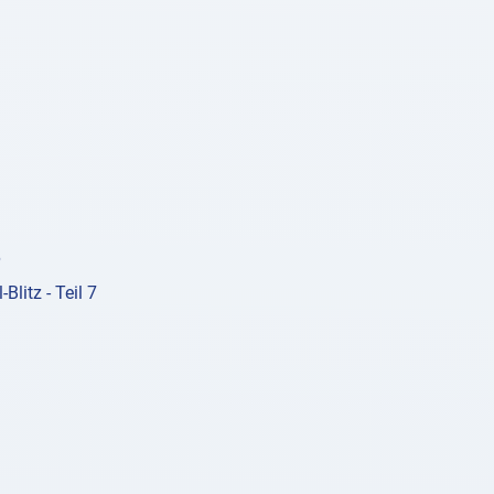
6
litz - Teil 7