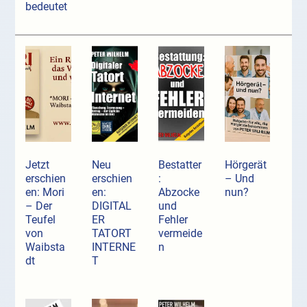
bedeutet
Jetzt
Neu
Bestatter
Hörgerät
erschien
erschien
:
– Und
en: Mori
en:
Abzocke
nun?
– Der
DIGITAL
und
Teufel
ER
Fehler
von
TATORT
vermeide
Waibsta
INTERNE
n
dt
T