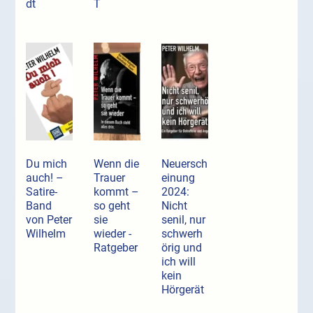
dt
T
Du mich
Wenn die
Neuersch
auch! –
Trauer
einung
Satire-
kommt –
2024:
Band
so geht
Nicht
von Peter
sie
senil, nur
Wilhelm
wieder -
schwerh
Ratgeber
örig und
ich will
kein
Hörgerät