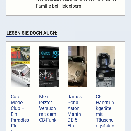
Familie bei Heidelberg.
LESEN SIE DOCH AUCH:
Corgi
Mein
James
CB-
Model
letzter
Bond
Handfun
Club –
Versuch
Aston
kgeräte
Ein
mit dem
Martin
mit
Paradies
CB-Funk
DB 5 –
Täuschu
für
Ein
ngsfakto