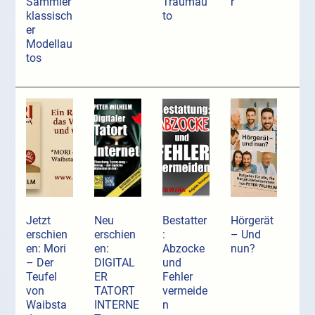
Sammler
Traumau
r
klassisch
to
er
Modellau
tos
Jetzt
Neu
Bestatter
Hörgerät
erschien
erschien
:
– Und
en: Mori
en:
Abzocke
nun?
– Der
DIGITAL
und
Teufel
ER
Fehler
von
TATORT
vermeide
Waibsta
INTERNE
n