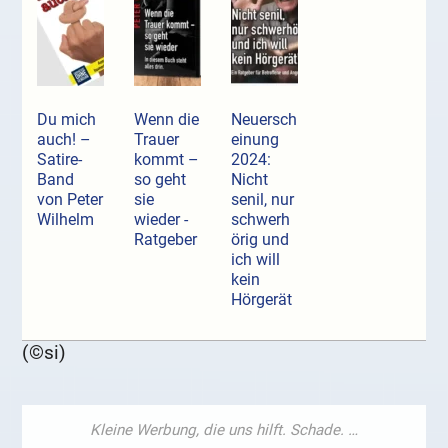
Du mich
Wenn die
Neuersch
auch! –
Trauer
einung
Satire-
kommt –
2024:
Band
so geht
Nicht
von Peter
sie
senil, nur
Wilhelm
wieder -
schwerh
Ratgeber
örig und
ich will
kein
Hörgerät
(©si)