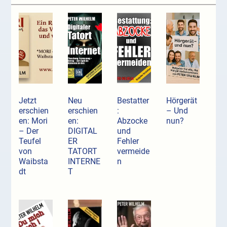
Jetzt
Neu
Bestatter
Hörgerät
erschien
erschien
:
– Und
en: Mori
en:
Abzocke
nun?
– Der
DIGITAL
und
Teufel
ER
Fehler
von
TATORT
vermeide
Waibsta
INTERNE
n
dt
T