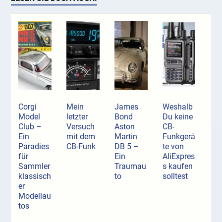
Corgi
Mein
James
Weshalb
Model
letzter
Bond
Du keine
Club –
Versuch
Aston
CB-
Ein
mit dem
Martin
Funkgerä
Paradies
CB-Funk
DB 5 –
te von
für
Ein
AliExpres
Sammler
Traumau
s kaufen
klassisch
to
solltest
er
Modellau
tos