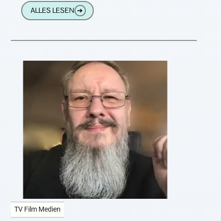
Rahmen eines Asset Deals übernimmt der
ALLES LESEN
➔
österreichische Finanzinvestor SOL Capital
rückwirkend zum 1.
TV Film Medien