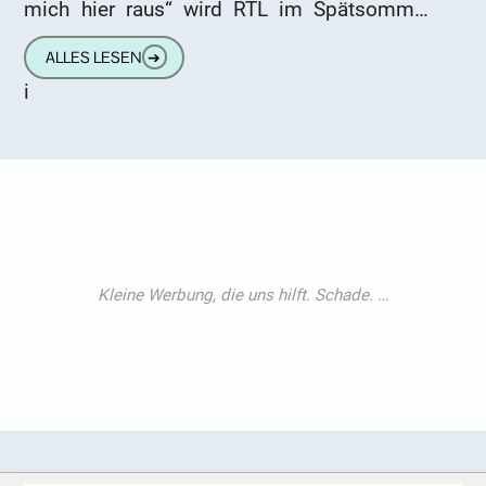
mich hier raus“ wird RTL im Spätsommer
2024 eine epische Allstars-Staffel des
ALLES LESEN
➔
Dschungelcamps präsentieren.
i