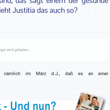
sind, das sagt einem der gesunde
ht Justitia das auch so?
te nämlich im März d.J., daß es an einer