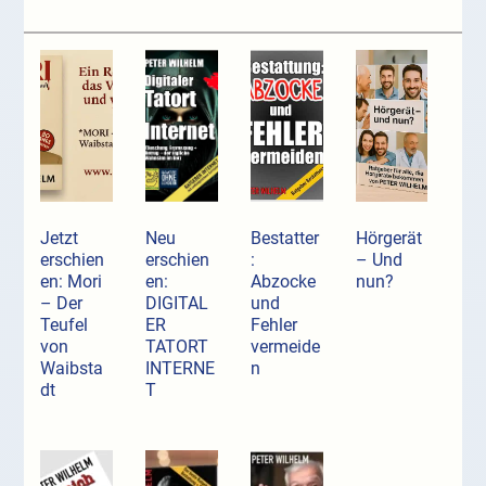
Jetzt
Neu
Bestatter
Hörgerät
erschien
erschien
:
– Und
en: Mori
en:
Abzocke
nun?
– Der
DIGITAL
und
Teufel
ER
Fehler
von
TATORT
vermeide
Waibsta
INTERNE
n
dt
T