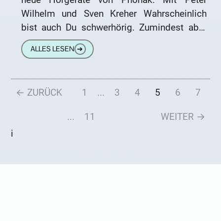
Wilhelm und Sven Kreher Wahrscheinlich
bist auch Du schwerhörig. Zumindest aber
könnte das gut sein, denn ein
ALLES LESEN
➔
← ZURÜCK
1
...
3
4
5
6
7
...
11
WEITER →
i