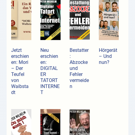
Jetzt
Neu
Bestatter
Hörgerät
erschien
erschien
:
– Und
en: Mori
en:
Abzocke
nun?
– Der
DIGITAL
und
Teufel
ER
Fehler
von
TATORT
vermeide
Waibsta
INTERNE
n
dt
T