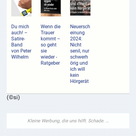
Du mich
Wenn die
Neuersch
auch! –
Trauer
einung
Satire-
kommt –
2024:
Band
so geht
Nicht
von Peter
sie
senil, nur
Wilhelm
wieder -
schwerh
Ratgeber
örig und
ich will
kein
Hörgerät
(©si)