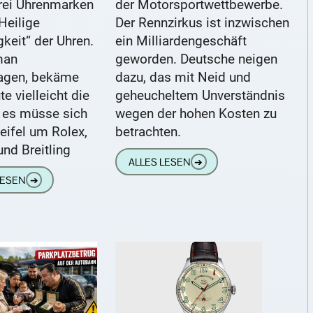
drei Uhrenmarken
der Motorsportwettbewerbe.
„Heilige
Der Rennzirkus ist inzwischen
igkeit“ der Uhren.
ein Milliardengeschäft
man
geworden. Deutsche neigen
agen, bekäme
dazu, das mit Neid und
e vielleicht die
geheucheltem Unverständnis
, es müsse sich
wegen der hohen Kosten zu
eifel um Rolex,
betrachten.
nd Breitling
ALLES LESEN
➔
LESEN
➔