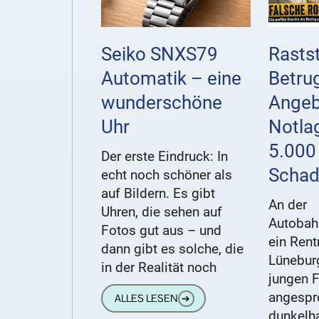
Seiko SNXS79
Rastst
Automatik – eine
Betru
wunderschöne
Angeb
Uhr
Notla
5.000
Der erste Eindruck: In
Scha
echt noch schöner als
auf Bildern. Es gibt
An der
Uhren, die sehen auf
Autobahn
Fotos gut aus – und
ein Ren
dann gibt es solche, die
Lüneburg
in der Realität noch
jungen 
angespr
ALLES LESEN
➔
dunkelha