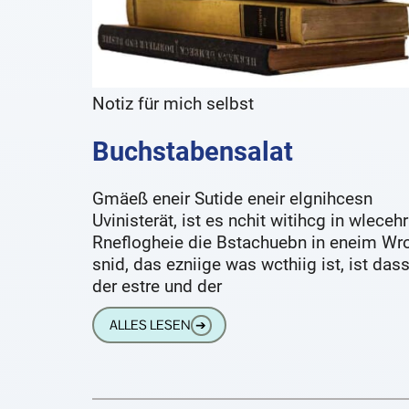
Notiz für mich selbst
Buchstabensalat
Gmäeß eneir Sutide eneir elgnihcesn
Uvinisterät, ist es nchit witihcg in wlecehr
Rneflogheie die Bstachuebn in eneim Wr
snid, das ezniige was wcthiig ist, ist das
der estre und der
ALLES LESEN
➔