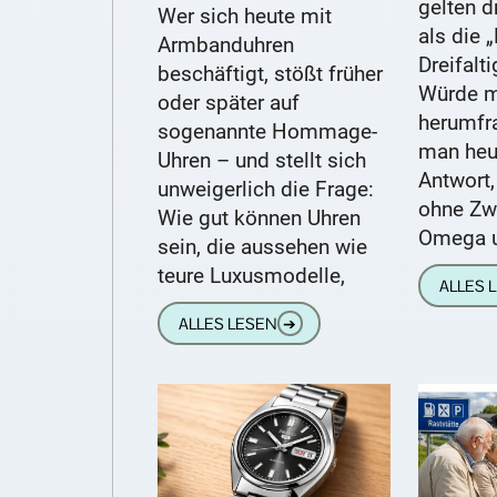
gelten 
Wer sich heute mit
als die 
Armbanduhren
Dreifalt
beschäftigt, stößt früher
Würde 
oder später auf
herumfr
sogenannte Hommage-
man heut
Uhren – und stellt sich
Antwort
unweigerlich die Frage:
ohne Zw
Wie gut können Uhren
Omega u
sein, die aussehen wie
teure Luxusmodelle,
ALLES 
ALLES LESEN
➔