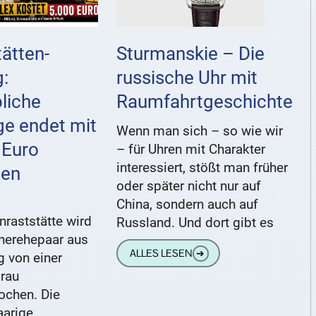
ätten-
Sturmanskie – Die
g:
russische Uhr mit
liche
Raumfahrtgeschichte
ge endet mit
Wenn man sich – so wie wir
 Euro
– für Uhren mit Charakter
interessiert, stößt man früher
den
oder später nicht nur auf
China, sondern auch auf
raststätte wird
Russland. Und dort gibt es
tnerehepaar aus
ALLES LESEN
➔
 von einer
Frau
ochen. Die
arige,