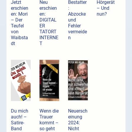
Jetzt
Neu
Bestatter
Hörgerät
erschien
erschien
:
– Und
en: Mori
en:
Abzocke
nun?
– Der
DIGITAL
und
Teufel
ER
Fehler
von
TATORT
vermeide
Waibsta
INTERNE
n
dt
T
Du mich
Wenn die
Neuersch
auch! –
Trauer
einung
Satire-
kommt –
2024:
Band
so geht
Nicht