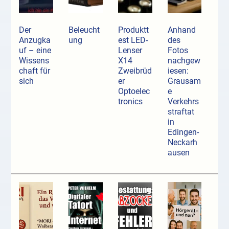
Der
Beleucht
Produktt
Anhand
Anzugka
ung
est LED-
des
uf ­– eine
Lenser
Fotos
Wissens
X14
nachgew
chaft für
Zweibrüd
iesen:
sich
er
Grausam
Optoelec
e
tronics
Verkehrs
straftat
in
Edingen-
Neckarh
ausen