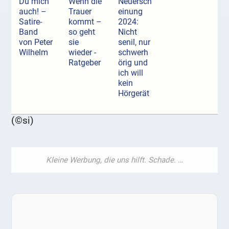
Du mich
Wenn die
Neuersch
auch! –
Trauer
einung
Satire-
kommt –
2024:
Band
so geht
Nicht
von Peter
sie
senil, nur
Wilhelm
wieder -
schwerh
Ratgeber
örig und
ich will
kein
Hörgerät
(©si)