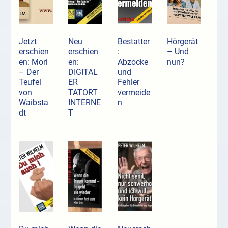
Jetzt
Neu
Bestatter
Hörgerät
erschien
erschien
:
– Und
en: Mori
en:
Abzocke
nun?
– Der
DIGITAL
und
Teufel
ER
Fehler
von
TATORT
vermeide
Waibsta
INTERNE
n
dt
T