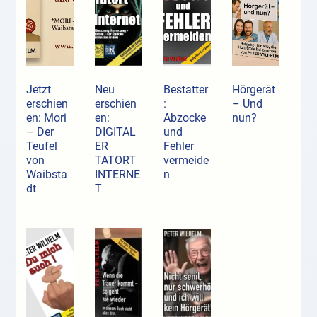
Jetzt
Neu
Bestatter
Hörgerät
erschien
erschien
:
– Und
en: Mori
en:
Abzocke
nun?
– Der
DIGITAL
und
Teufel
ER
Fehler
von
TATORT
vermeide
Waibsta
INTERNE
n
dt
T