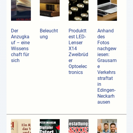
Der
Beleucht
Produktt
Anhand
Anzugka
ung
est LED-
des
uf ­– eine
Lenser
Fotos
Wissens
X14
nachgew
chaft für
Zweibrüd
iesen:
sich
er
Grausam
Optoelec
e
tronics
Verkehrs
straftat
in
Edingen-
Neckarh
ausen