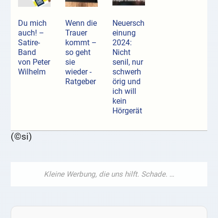
Du mich
Wenn die
Neuersch
auch! –
Trauer
einung
Satire-
kommt –
2024:
Band
so geht
Nicht
von Peter
sie
senil, nur
Wilhelm
wieder -
schwerh
Ratgeber
örig und
ich will
kein
Hörgerät
(©si)