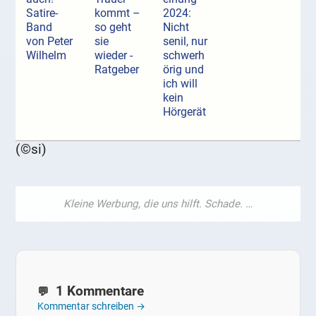
Satire-
kommt –
2024:
Band
so geht
Nicht
von Peter
sie
senil, nur
Wilhelm
wieder -
schwerh
Ratgeber
örig und
ich will
kein
Hörgerät
(©si)
1 Kommentare
Kommentar schreiben →