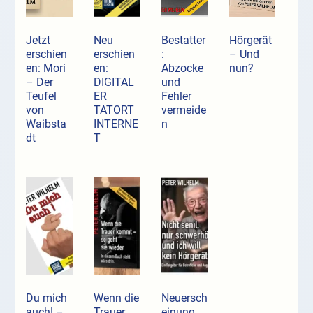
Jetzt
Neu
Bestatter
Hörgerät
erschien
erschien
:
– Und
en: Mori
en:
Abzocke
nun?
– Der
DIGITAL
und
Teufel
ER
Fehler
von
TATORT
vermeide
Waibsta
INTERNE
n
dt
T
Du mich
Wenn die
Neuersch
auch! –
Trauer
einung