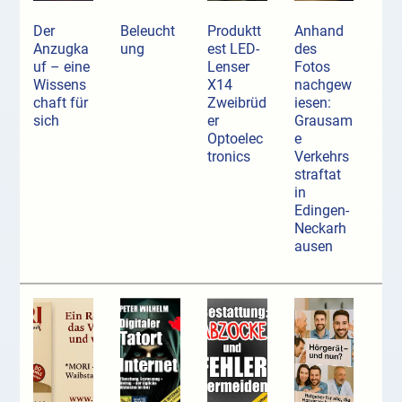
Der
Beleucht
Produktt
Anhand
Anzugka
ung
est LED-
des
uf ­– eine
Lenser
Fotos
Wissens
X14
nachgew
chaft für
Zweibrüd
iesen:
sich
er
Grausam
Optoelec
e
tronics
Verkehrs
straftat
in
Edingen-
Neckarh
ausen