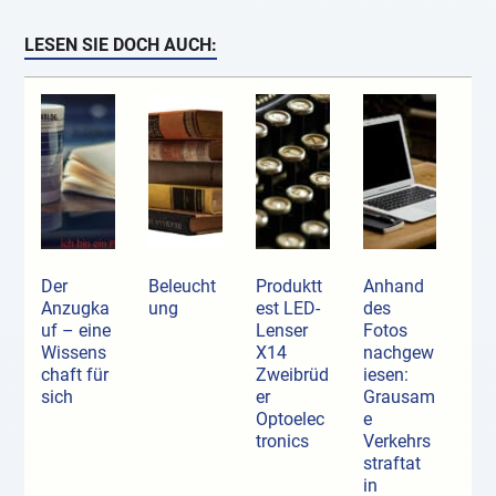
LESEN SIE DOCH AUCH:
Der
Beleucht
Produktt
Anhand
Anzugka
ung
est LED-
des
uf ­– eine
Lenser
Fotos
Wissens
X14
nachgew
chaft für
Zweibrüd
iesen:
sich
er
Grausam
Optoelec
e
tronics
Verkehrs
straftat
in