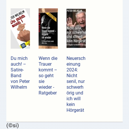
Du mich
Wenn die
Neuersch
auch! –
Trauer
einung
Satire-
kommt –
2024:
Band
so geht
Nicht
von Peter
sie
senil, nur
Wilhelm
wieder -
schwerh
Ratgeber
örig und
ich will
kein
Hörgerät
(©si)