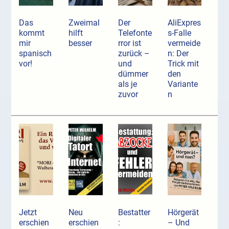
Das
Zweimal
Der
AliExpres
kommt
hilft
Telefonte
s-Falle
mir
besser
rror ist
vermeide
spanisch
zurück –
n: Der
vor!
und
Trick mit
dümmer
den
als je
Variante
zuvor
n
Jetzt
Neu
Bestatter
Hörgerät
erschien
erschien
:
– Und