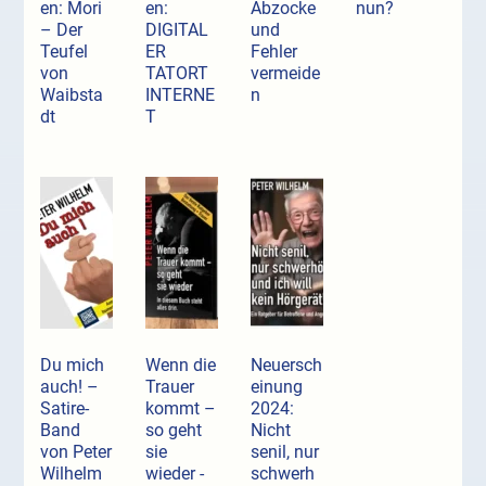
en: Mori
en:
Abzocke
nun?
– Der
DIGITAL
und
Teufel
ER
Fehler
von
TATORT
vermeide
Waibsta
INTERNE
n
dt
T
Du mich
Wenn die
Neuersch
auch! –
Trauer
einung
Satire-
kommt –
2024:
Band
so geht
Nicht
von Peter
sie
senil, nur
Wilhelm
wieder -
schwerh