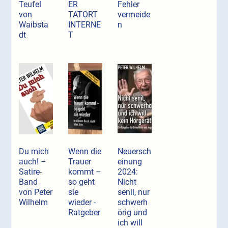
Teufel
ER
Fehler
von
TATORT
vermeide
Waibsta
INTERNE
n
dt
T
Du mich
Wenn die
Neuersch
auch! –
Trauer
einung
Satire-
kommt –
2024:
Band
so geht
Nicht
von Peter
sie
senil, nur
Wilhelm
wieder -
schwerh
Ratgeber
örig und
ich will