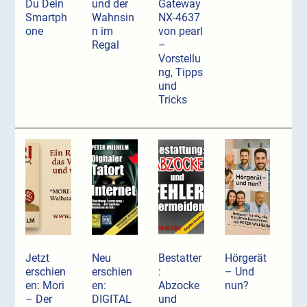
Du Dein
und der
Gateway
Smartph
Wahnsin
NX-4637
one
n im
von pearl
Regal
–
Vorstellu
ng, Tipps
und
Tricks
Jetzt
Neu
Bestatter
Hörgerät
erschien
erschien
:
– Und
en: Mori
en:
Abzocke
nun?
– Der
DIGITAL
und