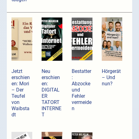
Jetzt
Neu
Bestatter
Hörgerät
erschien
erschien
:
– Und
en: Mori
en:
Abzocke
nun?
– Der
DIGITAL
und
Teufel
ER
Fehler
von
TATORT
vermeide
Waibsta
INTERNE
n
dt
T