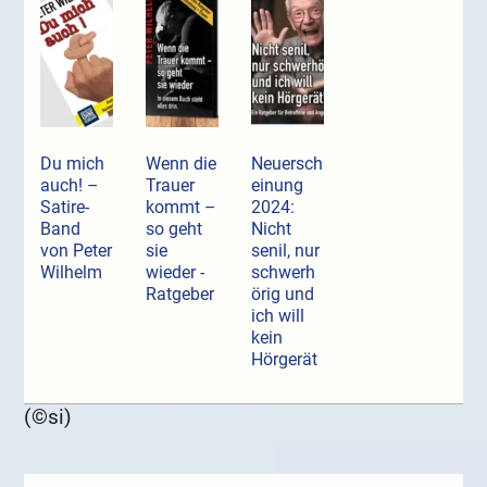
Du mich
Wenn die
Neuersch
auch! –
Trauer
einung
Satire-
kommt –
2024:
Band
so geht
Nicht
von Peter
sie
senil, nur
Wilhelm
wieder -
schwerh
Ratgeber
örig und
ich will
kein
Hörgerät
(©si)