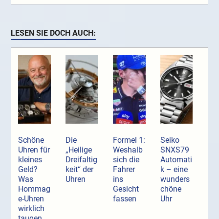
LESEN SIE DOCH AUCH:
Schöne
Die
Formel 1:
Seiko
Uhren für
„Heilige
Weshalb
SNXS79
kleines
Dreifaltig
sich die
Automati
Geld?
keit“ der
Fahrer
k – eine
Was
Uhren
ins
wunders
Hommag
Gesicht
chöne
e-Uhren
fassen
Uhr
wirklich
taugen