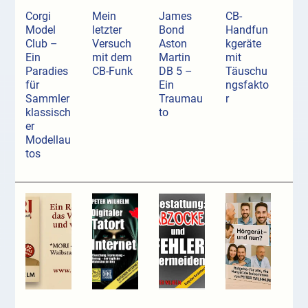
Corgi
Mein
James
CB-
Model
letzter
Bond
Handfun
Club –
Versuch
Aston
kgeräte
Ein
mit dem
Martin
mit
Paradies
CB-Funk
DB 5 –
Täuschu
für
Ein
ngsfakto
Sammler
Traumau
r
klassisch
to
er
Modellau
tos