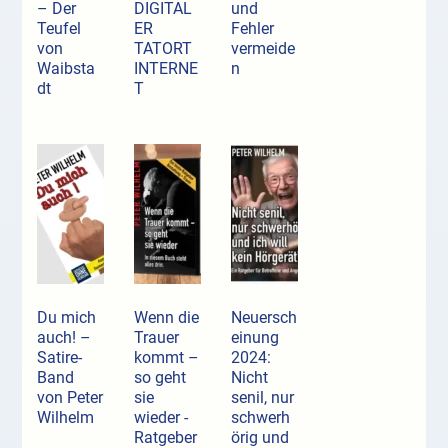
– Der
DIGITAL
und
Teufel
ER
Fehler
von
TATORT
vermeide
Waibsta
INTERNE
n
dt
T
Du mich
Wenn die
Neuersch
auch! –
Trauer
einung
Satire-
kommt –
2024:
Band
so geht
Nicht
von Peter
sie
senil, nur
Wilhelm
wieder -
schwerh
Ratgeber
örig und