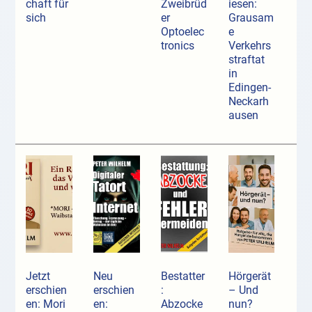
chaft für
Zweibrüd
iesen:
sich
er
Grausam
Optoelec
e
tronics
Verkehrs
straftat
in
Edingen-
Neckarh
ausen
Jetzt
Neu
Bestatter
Hörgerät
erschien
erschien
:
– Und
en: Mori
en:
Abzocke
nun?