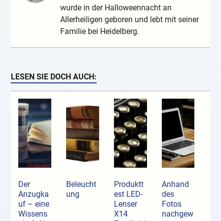
wurde in der Halloweennacht an
Allerheiligen geboren und lebt mit seiner
Familie bei Heidelberg.
LESEN SIE DOCH AUCH:
Der
Beleucht
Produktt
Anhand
Anzugka
ung
est LED-
des
uf ­– eine
Lenser
Fotos
Wissens
X14
nachgew