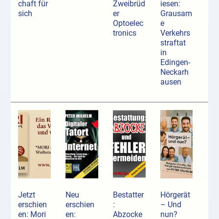
chaft für
Zweibrüd
iesen:
sich
er
Grausam
Optoelec
e
tronics
Verkehrs
straftat
in
Edingen-
Neckarh
ausen
Jetzt
Neu
Bestatter
Hörgerät
erschien
erschien
:
– Und
en: Mori
en:
Abzocke
nun?