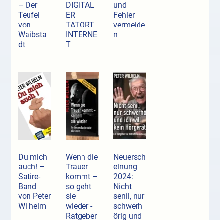
– Der
DIGITAL
und
Teufel
ER
Fehler
von
TATORT
vermeide
Waibsta
INTERNE
n
dt
T
Du mich
Wenn die
Neuersch
auch! –
Trauer
einung
Satire-
kommt –
2024:
Band
so geht
Nicht
von Peter
sie
senil, nur
Wilhelm
wieder -
schwerh
Ratgeber
örig und