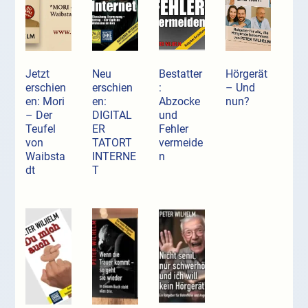
Jetzt
Neu
Bestatter
Hörgerät
erschien
erschien
:
– Und
en: Mori
en:
Abzocke
nun?
– Der
DIGITAL
und
Teufel
ER
Fehler
von
TATORT
vermeide
Waibsta
INTERNE
n
dt
T