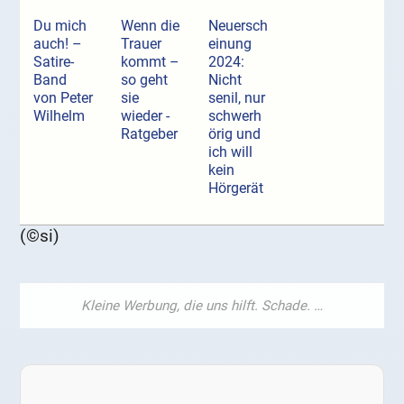
Du mich
Wenn die
Neuersch
auch! –
Trauer
einung
Satire-
kommt –
2024:
Band
so geht
Nicht
von Peter
sie
senil, nur
Wilhelm
wieder -
schwerh
Ratgeber
örig und
ich will
kein
Hörgerät
(©si)