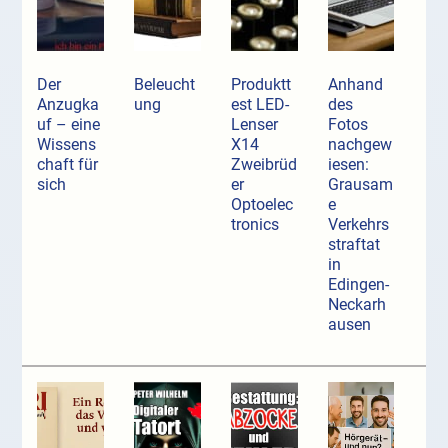
Der
Beleucht
Produktt
Anhand
Anzugka
ung
est LED-
des
uf ­– eine
Lenser
Fotos
Wissens
X14
nachgew
chaft für
Zweibrüd
iesen:
sich
er
Grausam
Optoelec
e
tronics
Verkehrs
straftat
in
Edingen-
Neckarh
ausen