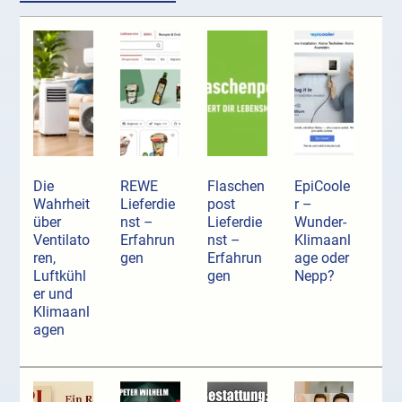
Die
REWE
Flaschen
EpiCoole
Wahrheit
Lieferdie
post
r –
über
nst –
Lieferdie
Wunder-
Ventilato
Erfahrun
nst –
Klimaanl
ren,
gen
Erfahrun
age oder
Luftkühl
gen
Nepp?
er und
Klimaanl
agen