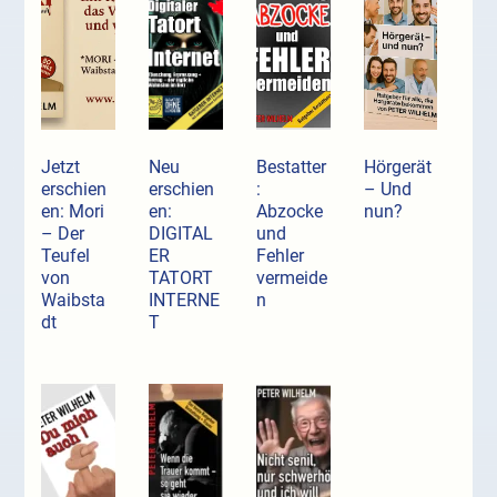
Jetzt
Neu
Bestatter
Hörgerät
erschien
erschien
:
– Und
en: Mori
en:
Abzocke
nun?
– Der
DIGITAL
und
Teufel
ER
Fehler
von
TATORT
vermeide
Waibsta
INTERNE
n
dt
T