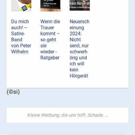
Du mich
Wenn die
Neuersch
auch! –
Trauer
einung
Satire-
kommt –
2024:
Band
so geht
Nicht
von Peter
sie
senil, nur
Wilhelm
wieder -
schwerh
Ratgeber
örig und
ich will
kein
Hörgerät
(©si)