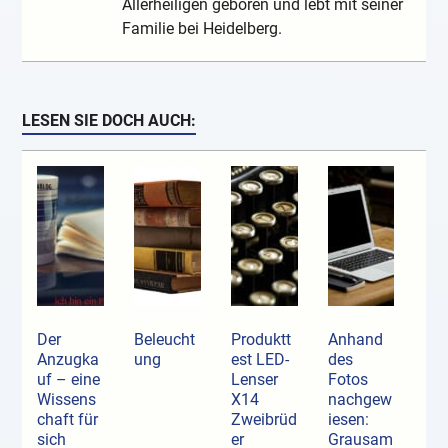
Allerheiligen geboren und lebt mit seiner
Familie bei Heidelberg.
LESEN SIE DOCH AUCH:
Der
Beleucht
Produktt
Anhand
Anzugka
ung
est LED-
des
uf ­– eine
Lenser
Fotos
Wissens
X14
nachgew
chaft für
Zweibrüd
iesen:
sich
er
Grausam