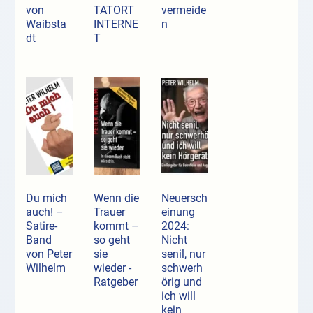
von
TATORT
vermeide
Waibsta
INTERNE
n
dt
T
Du mich
Wenn die
Neuersch
auch! –
Trauer
einung
Satire-
kommt –
2024:
Band
so geht
Nicht
von Peter
sie
senil, nur
Wilhelm
wieder -
schwerh
Ratgeber
örig und
ich will
kein