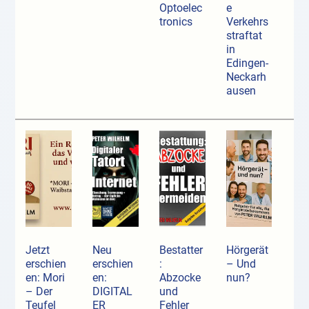
Optoelec
e
tronics
Verkehrs
straftat
in
Edingen-
Neckarh
ausen
Jetzt
Neu
Bestatter
Hörgerät
erschien
erschien
:
– Und
en: Mori
en:
Abzocke
nun?
– Der
DIGITAL
und
Teufel
ER
Fehler