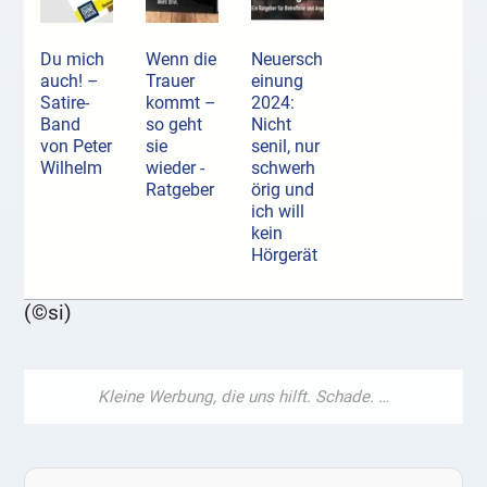
Du mich
Wenn die
Neuersch
auch! –
Trauer
einung
Satire-
kommt –
2024:
Band
so geht
Nicht
von Peter
sie
senil, nur
Wilhelm
wieder -
schwerh
Ratgeber
örig und
ich will
kein
Hörgerät
(©si)