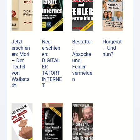
Jetzt
Neu
Bestatter
Hörgerät
erschien
erschien
:
– Und
en: Mori
en:
Abzocke
nun?
– Der
DIGITAL
und
Teufel
ER
Fehler
von
TATORT
vermeide
Waibsta
INTERNE
n
dt
T