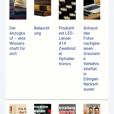
Der
Beleucht
Produktt
Anhand
Anzugka
ung
est LED-
des
uf ­– eine
Lenser
Fotos
Wissens
X14
nachgew
chaft für
Zweibrüd
iesen:
sich
er
Grausam
Optoelec
e
tronics
Verkehrs
straftat
in
Edingen-
Neckarh
ausen