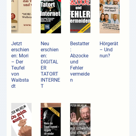
Jetzt
Neu
Bestatter
Hörgerät
erschien
erschien
:
– Und
en: Mori
en:
Abzocke
nun?
– Der
DIGITAL
und
Teufel
ER
Fehler
von
TATORT
vermeide
Waibsta
INTERNE
n
dt
T