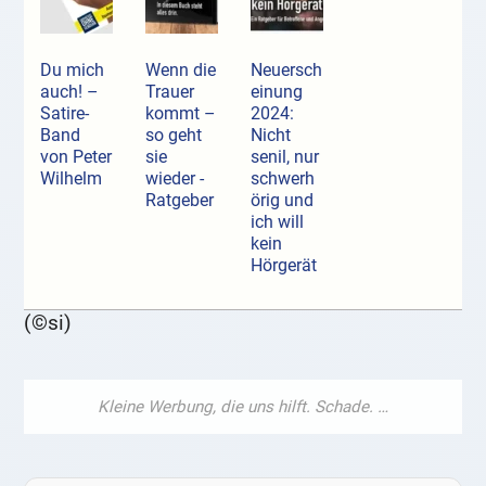
Du mich
Wenn die
Neuersch
auch! –
Trauer
einung
Satire-
kommt –
2024:
Band
so geht
Nicht
von Peter
sie
senil, nur
Wilhelm
wieder -
schwerh
Ratgeber
örig und
ich will
kein
Hörgerät
(©si)