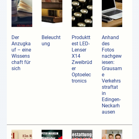
Der
Beleucht
Produktt
Anhand
Anzugka
ung
est LED-
des
uf ­– eine
Lenser
Fotos
Wissens
X14
nachgew
chaft für
Zweibrüd
iesen:
sich
er
Grausam
Optoelec
e
tronics
Verkehrs
straftat
in
Edingen-
Neckarh
ausen