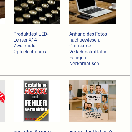
Produkttest LED-
Anhand des Fotos
Lenser X14
nachgewiesen:
Zweibrüder
Grausame
Optoelectronics
Verkehrsstraftat in
Edingen-
Neckarhausen
Bestatter: Abzocke
Hörgerät – Und nun?