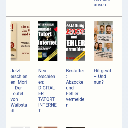
ausen
Jetzt
Neu
Bestatter
Hörgerät
erschien
erschien
:
– Und
en: Mori
en:
Abzocke
nun?
– Der
DIGITAL
und
Teufel
ER
Fehler
von
TATORT
vermeide
Waibsta
INTERNE
n
dt
T