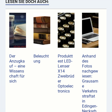
LESEN SIE DOCH AUCH:
Der
Beleucht
Produktt
Anhand
Anzugka
ung
est LED-
des
uf ­– eine
Lenser
Fotos
Wissens
X14
nachgew
chaft für
Zweibrüd
iesen:
sich
er
Grausam
Optoelec
e
tronics
Verkehrs
straftat
in
Edingen-
Neckarh