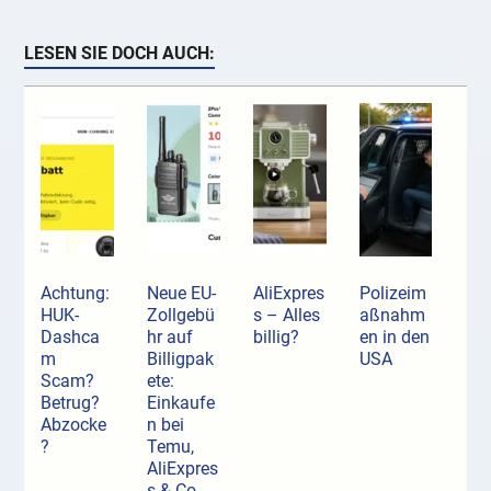
LESEN SIE DOCH AUCH:
Achtung:
Neue EU-
AliExpres
Polizeim
HUK-
Zollgebü
s – Alles
aßnahm
Dashca
hr auf
billig?
en in den
m
Billigpak
USA
Scam?
ete:
Betrug?
Einkaufe
Abzocke
n bei
?
Temu,
AliExpres
s & Co.