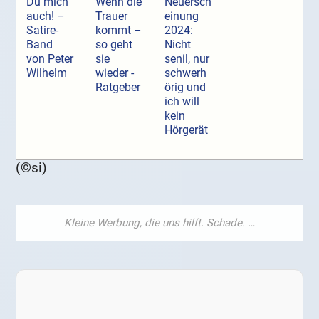
Du mich
Wenn die
Neuersch
auch! –
Trauer
einung
Satire-
kommt –
2024:
Band
so geht
Nicht
von Peter
sie
senil, nur
Wilhelm
wieder -
schwerh
Ratgeber
örig und
ich will
kein
Hörgerät
(©si)