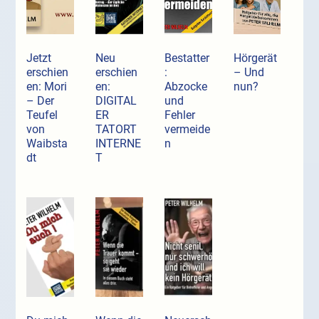
Jetzt
Neu
Bestatter
Hörgerät
erschien
erschien
:
– Und
en: Mori
en:
Abzocke
nun?
– Der
DIGITAL
und
Teufel
ER
Fehler
von
TATORT
vermeide
Waibsta
INTERNE
n
dt
T