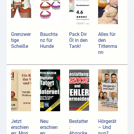
Grenzwer
Bauchta
Pack Dir
Alles für
tige
nz für
Öl in den
den
Scheiße
Hunde
Tank!
Tittenma
nn
Jetzt
Neu
Bestatter
Hörgerät
erschien
erschien
:
– Und
en: Mori
en:
Abzocke
nun?