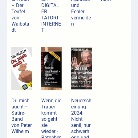
– Der
DIGITAL
und
Teufel
ER
Fehler
von
TATORT
vermeide
Waibsta
INTERNE
n
dt
T
Du mich
Wenn die
Neuersch
auch! –
Trauer
einung
Satire-
kommt –
2024:
Band
so geht
Nicht
von Peter
sie
senil, nur
Wilhelm
wieder -
schwerh
Ratgeber
örig und