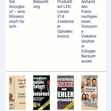
Der
Beleucht
Produktt
Anhand
Anzugka
ung
est LED-
des
uf ­– eine
Lenser
Fotos
Wissens
X14
nachgew
chaft für
Zweibrüd
iesen:
sich
er
Grausam
Optoelec
e
tronics
Verkehrs
straftat
in
Edingen-
Neckarh
ausen