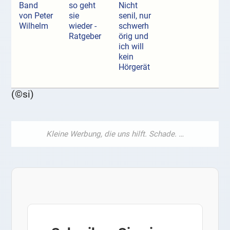
Band
so geht
Nicht
von Peter
sie
senil, nur
Wilhelm
wieder -
schwerh
Ratgeber
örig und
ich will
kein
Hörgerät
(©si)