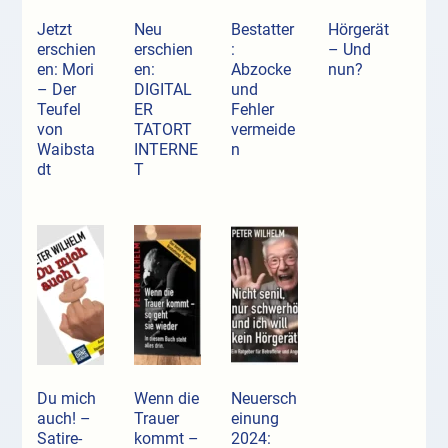
Jetzt
Neu
Bestatter
Hörgerät
erschien
erschien
:
– Und
en: Mori
en:
Abzocke
nun?
– Der
DIGITAL
und
Teufel
ER
Fehler
von
TATORT
vermeide
Waibsta
INTERNE
n
dt
T
Du mich
Wenn die
Neuersch
auch! –
Trauer
einung
Satire-
kommt –
2024: