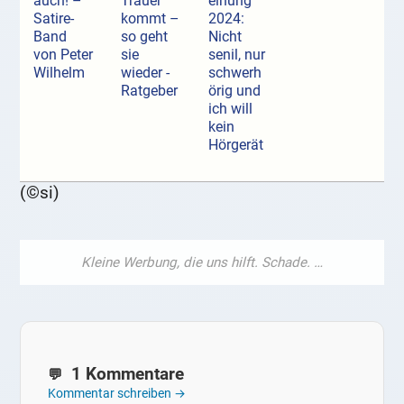
auch! –
Trauer
einung
Satire-
kommt –
2024:
Band
so geht
Nicht
von Peter
sie
senil, nur
Wilhelm
wieder -
schwerh
Ratgeber
örig und
ich will
kein
Hörgerät
(©si)
1 Kommentare
Kommentar schreiben →