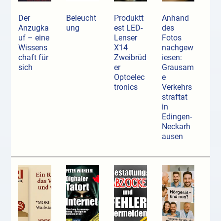
Der
Beleucht
Produktt
Anhand
Anzugka
ung
est LED-
des
uf ­– eine
Lenser
Fotos
Wissens
X14
nachgew
chaft für
Zweibrüd
iesen:
sich
er
Grausam
Optoelec
e
tronics
Verkehrs
straftat
in
Edingen-
Neckarh
ausen