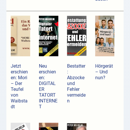
Jetzt
Neu
Bestatter
Hörgerät
erschien
erschien
:
– Und
en: Mori
en:
Abzocke
nun?
– Der
DIGITAL
und
Teufel
ER
Fehler
von
TATORT
vermeide
Waibsta
INTERNE
n
dt
T