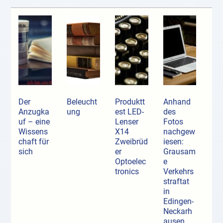
Der
Beleucht
Produktt
Anhand
Anzugka
ung
est LED-
des
uf ­– eine
Lenser
Fotos
Wissens
X14
nachgew
chaft für
Zweibrüd
iesen:
sich
er
Grausam
Optoelec
e
tronics
Verkehrs
straftat
in
Edingen-
Neckarh
ausen