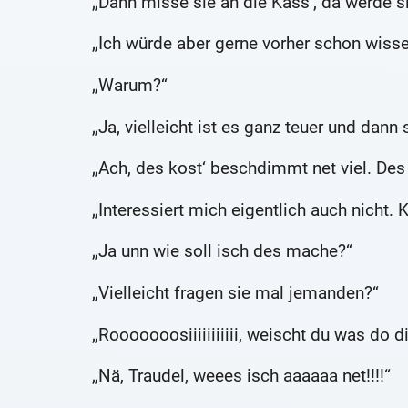
„Dann misse sie an die Kass‘, da werde si
„Ich würde aber gerne vorher schon wisse
„Warum?“
„Ja, vielleicht ist es ganz teuer und dann
„Ach, des kost‘ beschdimmt net viel. De
„Interessiert mich eigentlich auch nicht. 
„Ja unn wie soll isch des mache?“
„Vielleicht fragen sie mal jemanden?“
„Rooooooosiiiiiiiiiii, weischt du was do
„Nä, Traudel, weees isch aaaaaa net!!!!“