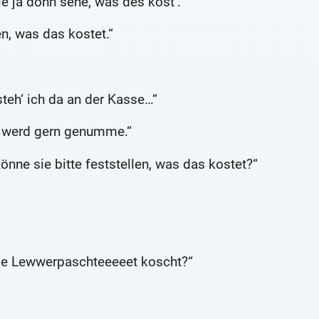
e ja donn sehe, was des kost‘.“
n, was das kostet.“
 steh‘ ich da an der Kasse…“
s werd gern genumme.“
Könne sie bitte feststellen, was das kostet?“
 die Lewwerpaschteeeeet koscht?“