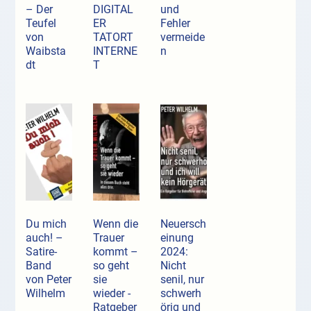
– Der
DIGITAL
und
Teufel
ER
Fehler
von
TATORT
vermeide
Waibsta
INTERNE
n
dt
T
Du mich
Wenn die
Neuersch
auch! –
Trauer
einung
Satire-
kommt –
2024:
Band
so geht
Nicht
von Peter
sie
senil, nur
Wilhelm
wieder -
schwerh
Ratgeber
örig und