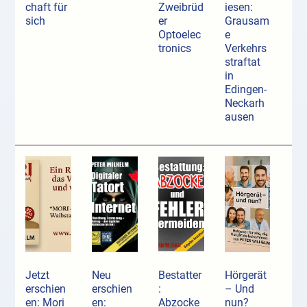
chaft für
Zweibrüd
iesen:
sich
er
Grausam
Optoelec
e
tronics
Verkehrs
straftat
in
Edingen-
Neckarh
ausen
Jetzt
Neu
Bestatter
Hörgerät
erschien
erschien
:
– Und
en: Mori
en:
Abzocke
nun?