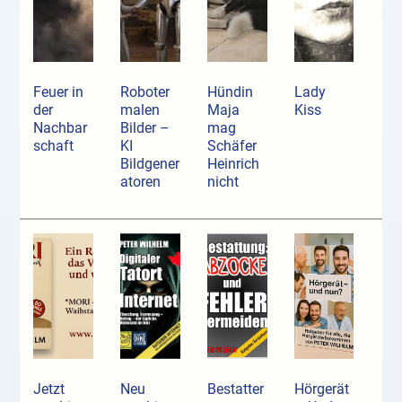
Feuer in
Roboter
Hündin
Lady
der
malen
Maja
Kiss
Nachbar
Bilder –
mag
schaft
KI
Schäfer
Bildgener
Heinrich
atoren
nicht
Jetzt
Neu
Bestatter
Hörgerät