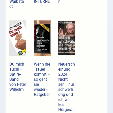
Waibsta
INTERNE
n
dt
T
Du mich
Wenn die
Neuersch
auch! –
Trauer
einung
Satire-
kommt –
2024:
Band
so geht
Nicht
von Peter
sie
senil, nur
Wilhelm
wieder -
schwerh
Ratgeber
örig und
ich will
kein
Hörgerät