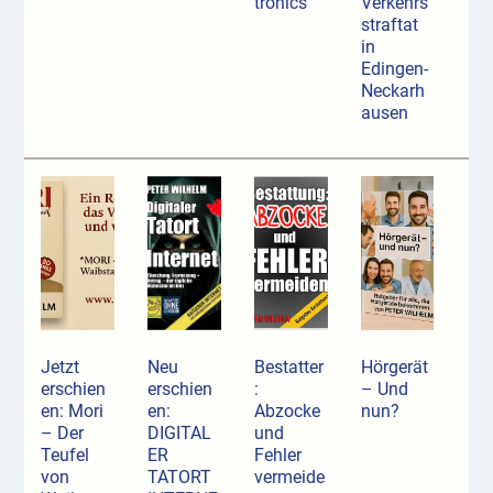
tronics
Verkehrs
straftat
in
Edingen-
Neckarh
ausen
Jetzt
Neu
Bestatter
Hörgerät
erschien
erschien
:
– Und
en: Mori
en:
Abzocke
nun?
– Der
DIGITAL
und
Teufel
ER
Fehler
von
TATORT
vermeide