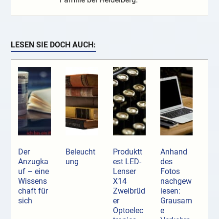
LESEN SIE DOCH AUCH:
Der
Beleucht
Produktt
Anhand
Anzugka
ung
est LED-
des
uf ­– eine
Lenser
Fotos
Wissens
X14
nachgew
chaft für
Zweibrüd
iesen:
sich
er
Grausam
Optoelec
e