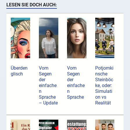
LESEN SIE DOCH AUCH:
Überden
Vom
Vom
Potjomki
glisch
Segen
Segen
nsche
der
der
Steinböc
einfache
einfache
ke, oder:
n
n
Simulati
Sprache
Sprache
on vs
– Update
Realität