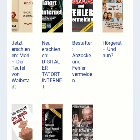
Jetzt
Neu
Bestatter
Hörgerät
erschien
erschien
:
– Und
en: Mori
en:
Abzocke
nun?
– Der
DIGITAL
und
Teufel
ER
Fehler
von
TATORT
vermeide
Waibsta
INTERNE
n
dt
T