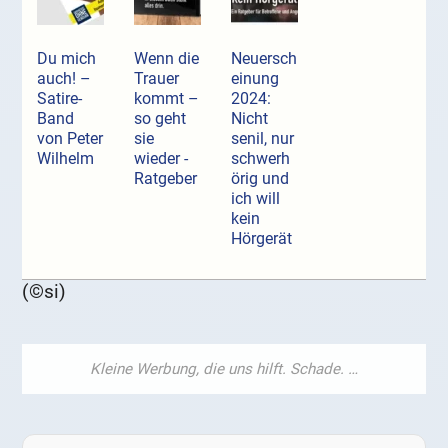
Du mich
Wenn die
Neuersch
auch! –
Trauer
einung
Satire-
kommt –
2024:
Band
so geht
Nicht
von Peter
sie
senil, nur
Wilhelm
wieder -
schwerh
Ratgeber
örig und
ich will
kein
Hörgerät
(©si)