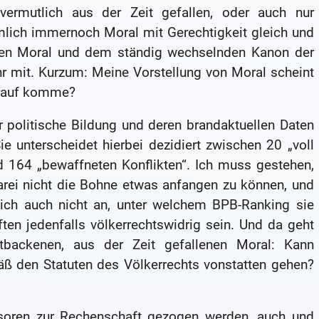
vermutlich aus der Zeit gefallen, oder auch nur
mlich immernoch Moral mit Gerechtigkeit gleich und
en Moral und dem ständig wechselnden Kanon der
r mit. Kurzum: Meine Vorstellung von Moral scheint
darauf komme?
r politische Bildung und deren brandaktuellen Daten
e unterscheidet hierbei dezidiert zwischen 20 „voll
nd 164 „bewaffneten Konflikten“. Ich muss gestehen,
arei nicht die Bohne etwas anfangen zu können, und
lich auch nicht an, unter welchem BPB-Ranking sie
ten jedenfalls völkerrechtswidrig sein. Und da geht
tbackenen, aus der Zeit gefallenen Moral: Kann
ß den Statuten des Völkerrechts vonstatten gehen?
soren zur Rechenschaft gezogen werden, auch und