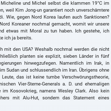
ch Micheline und Michel selbst die klammen 19°C im
n, weil Kim Jong-un garantiert noch unverschämtere
di. Wie, gegen Nord Korea laufen auch Sanktionen?
 Nord Koreaner nochmal gemacht, womit wir unsere
d etwas mit Moral zu tun haben. Ich gestehe, ich
 ich ja bereits.
lich mit den USA? Weshalb nochmal werden die nicht
ießlich planten sie explizit, sieben Länder in fünf
egierungen hinwegzufegen. Namentlich im Irak, in
, im Sudan und schlussendlich im Iran. Übrigens ohne
, Leute, das ist keine tumbe Verschwörungstheorie,
ischen Vier-Sterne-Generals a. D. und ehemaligen
te im Kosovokrieg, namens Wesley Clark. Also kein
hers mit Alu-Hut, sondern das Statement eines