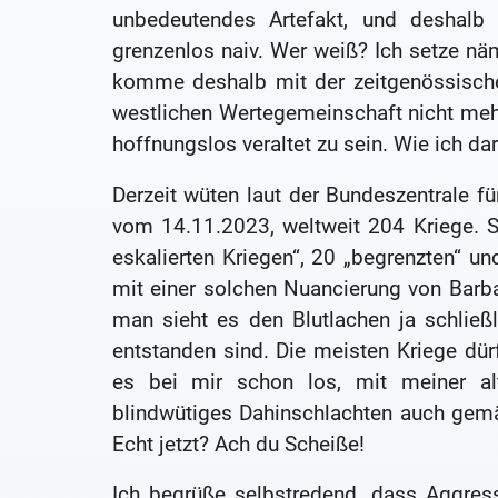
unbedeutendes Artefakt, und deshalb 
grenzenlos naiv. Wer weiß? Ich setze nä
komme deshalb mit der zeitgenössisch
westlichen Wertegemeinschaft nicht meh
hoffnungslos veraltet zu sein. Wie ich 
Derzeit wüten laut der Bundeszentrale fü
vom 14.11.2023, weltweit 204 Kriege. Si
eskalierten Kriegen“, 20 „begrenzten“ u
mit einer solchen Nuancierung von Barb
man sieht es den Blutlachen ja schließ
entstanden sind. Die meisten Kriege dürf
es bei mir schon los, mit meiner al
blindwütiges Dahinschlachten auch gemä
Echt jetzt? Ach du Scheiße!
Ich begrüße selbstredend, dass Aggres