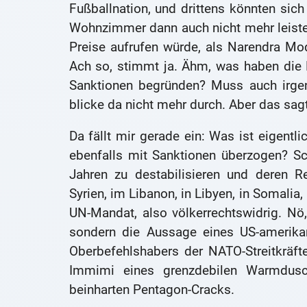
Fußballnation, und drittens könnten si
Wohnzimmer dann auch nicht mehr leiste
Preise aufrufen würde, als Narendra Mo
Ach so, stimmt ja. Ähm, was haben die
Sanktionen begründen? Muss auch irgen
blicke da nicht mehr durch. Aber das sagte
Da fällt mir gerade ein: Was ist eigent
ebenfalls mit Sanktionen überzogen? Schl
Jahren zu destabilisieren und deren R
Syrien, im Libanon, in Libyen, in Somalia
UN-Mandat, also völkerrechtswidrig. Nö
sondern die Aussage eines US-amerikan
Oberbefehlshabers der NATO-Streitkräf
Immimi eines grenzdebilen Warmdusc
beinharten Pentagon-Cracks.